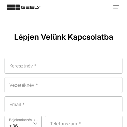
kapcsolatot
Lépjen Velünk Kapcsolatba
Keresztnév *
Vezetéknév *
Email *
Bejelentkezési kód *
Telefonszám *
+36