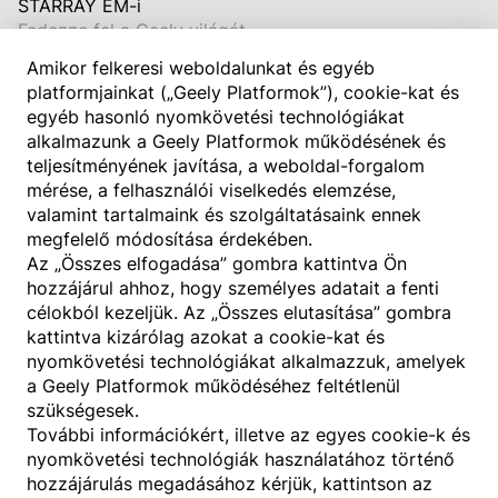
STARRAY EM-i
Fedezze fel a Geely világát
Rólunk
Amikor felkeresi weboldalunkat és egyéb
platformjainkat („Geely Platformok”), cookie-kat és
Technológia
egyéb hasonló nyomkövetési technológiákat
Hírek
alkalmazunk a Geely Platformok működésének és
Tesztvezetés
teljesítményének javítása, a weboldal-forgalom
mérése, a felhasználói viselkedés elemzése,
Kézikönyv letöltése
valamint tartalmaink és szolgáltatásaink ennek
Konfigurátor
megfelelő módosítása érdekében.
FAQ
Az „Összes elfogadása” gombra kattintva Ön
hozzájárul ahhoz, hogy személyes adatait a fenti
célokból kezeljük. Az „Összes elutasítása” gombra
kattintva kizárólag azokat a cookie-kat és
nyomkövetési technológiákat alkalmazzuk, amelyek
a Geely Platformok működéséhez feltétlenül
© 2025 Geely Auto Central and Eastern Europe Kft . Minden jog
szükségesek.
fenntartva.
További információkért, illetve az egyes cookie-k és
Adatvédelmi Szabályzat
Felhasználási Feltételek
Cookie-beállítások
Data Act
nyomkövetési technológiák használatához történő
hozzájárulás megadásához kérjük, kattintson az