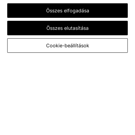
11999000
Ft
fogyasztás
2.4
L/100km
Összes elfogadása
Különleges ajánlat az első 500
vegyes WLTP fogyasztás
autóvásárló számára.
Összes elutasítása
Konfigurátor
Tesztvezetés
Cookie-beállítások