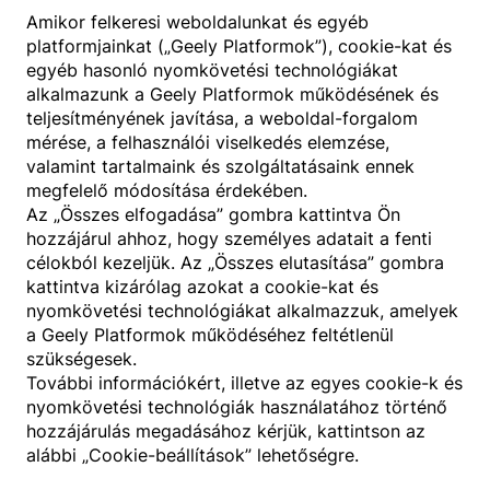
Amikor felkeresi weboldalunkat és egyéb
platformjainkat („Geely Platformok”), cookie-kat és
egyéb hasonló nyomkövetési technológiákat
alkalmazunk a Geely Platformok működésének és
teljesítményének javítása, a weboldal-forgalom
mérése, a felhasználói viselkedés elemzése,
valamint tartalmaink és szolgáltatásaink ennek
megfelelő módosítása érdekében.
Az „Összes elfogadása” gombra kattintva Ön
hozzájárul ahhoz, hogy személyes adatait a fenti
célokból kezeljük. Az „Összes elutasítása” gombra
kattintva kizárólag azokat a cookie-kat és
A SZÜLETETT SUPER HIBRID SUV
nyomkövetési technológiákat alkalmazzuk, amelyek
GEELY STARRAY EM-i
a Geely Platformok működéséhez feltétlenül
szükségesek.
legfeljebb
legfeljebb
További információkért, illetve az egyes cookie-k és
1055
km
136
km
nyomkövetési technológiák használatához történő
kombinált WLTP hatótáv
Tisztán elektromos WLTP
hozzájárulás megadásához kérjük, kattintson az
hatótáv
alábbi „Cookie-beállítások” lehetőségre.
Legjobb üzemanyag-
Kezdő ár