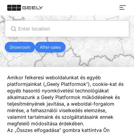
Kereskedő
keresése
Location
Enter location
Opening Times
Contact Us
Showroom
After-sales
Get directions
Amikor felkeresi weboldalunkat és egyéb
platformjainkat („Geely Platformok”), cookie-kat és
egyéb hasonló nyomkövetési technológiákat
alkalmazunk a Geely Platformok működésének és
teljesítményének javítása, a weboldal-forgalom
mérése, a felhasználói viselkedés elemzése,
valamint tartalmaink és szolgáltatásaink ennek
megfelelő módosítása érdekében.
Az „Összes elfogadása” gombra kattintva Ön